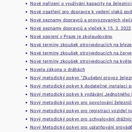
Nové nařízení o využívání kapacity na železnic
Nové opatření pro dopravce k vedení vlaků po
Nové seznamy dopravců a provozovaných vleče
Nové seznamy dopravců a vleček k 15. 3. 2022
Nové spojení v Praze je zkolaudováno
Nové termíny zkoušek strojvedoucích na březe
Nové termíny zkoušek strojvedoucích na červe
Nové termíny zkoušek strojvedoucích na květe
Novela zákona o dráhách
Nový metodický pokyn "Zkušební provoz železn
Nový metodický pokyn k dodatečné instalaci p
Nový metodický pokyn k vydávání Jednotného 
Nový metodický pokyn pro povolování železnič
Nový metodický pokyn pro registraci vozidel na
Nový metodický pokyn pro schvalování drážních
Nový Metodický pokyn pro uplatňování provádě