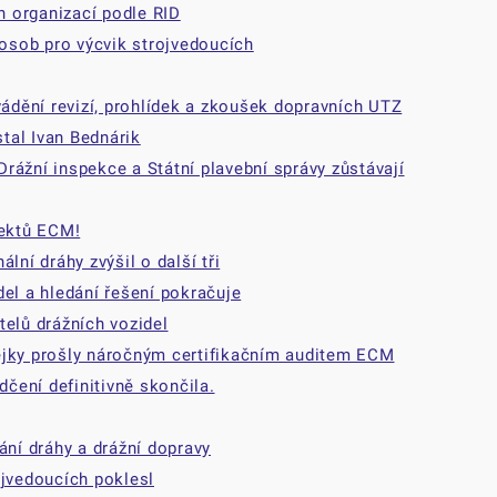
 organizací podle RID
osob pro výcvik strojvedoucích
dění revizí, prohlídek a zkoušek dopravních UTZ
tal Ivan Bednárik
 Drážní inspekce a Státní plavební správy zůstávají
jektů ECM!
lní dráhy zvýšil o další tři
el a hledání řešení pokračuje
telů drážních vozidel
ejky prošly náročným certifikačním auditem ECM
dčení definitivně skončila.
ání dráhy a drážní dopravy
ojvedoucích poklesl