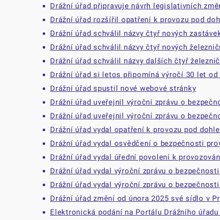
Drážní úřad připravuje návrh legislativních zm
Drážní úřad rozšířil opatření k provozu pod d
Drážní úřad schválil názvy čtyř nových zastáv
Drážní úřad schválil názvy čtyř nových železni
Drážní úřad schválil názvy dalších čtyř železni
Drážní úřad si letos připomíná výročí 30 let od
Drážní úřad spustil nové webové stránky
Drážní úřad uveřejnil výroční zprávu o bezpečn
Drážní úřad uveřejnil výroční zprávu o bezpečn
Drážní úřad vydal opatření k provozu pod dohl
Drážní úřad vydal osvědčení o bezpečnosti pro
Drážní úřad vydal úřední povolení k provozová
Drážní úřad vydal výroční zprávu o bezpečnosti
Drážní úřad vydal výroční zprávu o bezpečnosti
Drážní úřad změní od února 2025 své sídlo v P
Elektronická podání na Portálu Drážního úřadu 