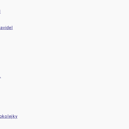
l
avidel
.
kokolejky