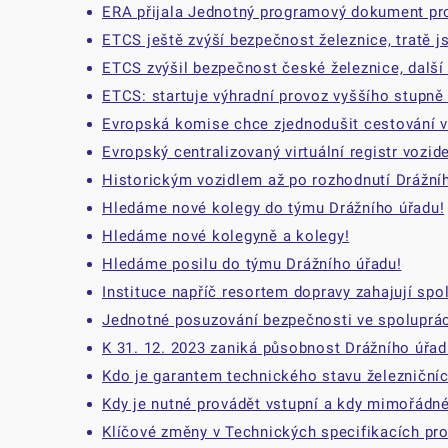
ERA přijala Jednotný programový dokument pr
ETCS ještě zvýší bezpečnost železnice, tratě j
ETCS zvýšil bezpečnost české železnice, další 
ETCS: startuje výhradní provoz vyššího stupně
Evropská komise chce zjednodušit cestování v
Evropský centralizovaný virtuální registr vozid
Historickým vozidlem až po rozhodnutí Drážní
Hledáme nové kolegy do týmu Drážního úřadu!
Hledáme nové kolegyně a kolegy!
Hledáme posilu do týmu Drážního úřadu!
Instituce napříč resortem dopravy zahajují spo
Jednotné posuzování bezpečnosti ve spoluprác
K 31. 12. 2023 zaniká působnost Drážního úřad
Kdo je garantem technického stavu železničníc
Kdy je nutné provádět vstupní a kdy mimořádné
Klíčové změny v Technických specifikacích pro 