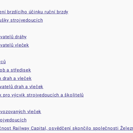
ní brzdícího účinku ruční brzdy
ušky strojvedoucích
vatelů dráhy
vatelů vleček
vců
ob a středisek
 drah a vleček
atelů drah a vleček
 pro výcvik strojvedoucích a školitelů
ovozovaných vleček
rojvedoucích
nost Railway Capital, osvědčení skončilo společnosti Želez