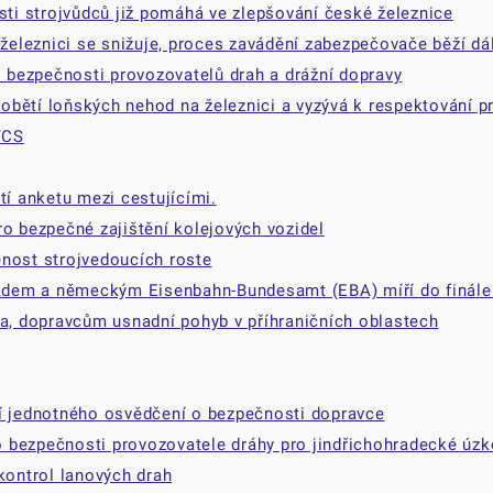
i strojvůdců již pomáhá ve zlepšování české železnice
eleznici se snižuje, proces zavádění zabezpečovače běží dá
o bezpečnosti provozovatelů drah a drážní dopravy
bětí loňských nehod na železnici a vyzývá k respektování pr
TCS
tí anketu mezi cestujícími.
ro bezpečné zajištění kolejových vozidel
enost strojvedoucích roste
adem a německým Eisenbahn-Bundesamt (EBA) míří do finále
, dopravcům usnadní pohyb v příhraničních oblastech
ní jednotného osvědčení o bezpečnosti dopravce
 o bezpečnosti provozovatele dráhy pro jindřichohradecké úz
kontrol lanových drah