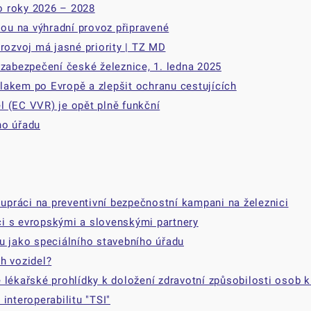
o roky 2026 – 2028
sou na výhradní provoz připravené
rozvoj má jasné priority | TZ MD
 zabezpečení české železnice, 1. ledna 2025
lakem po Evropě a zlepšit ochranu cestujících
el (EC VVR) je opět plně funkční
ho úřadu
lupráci na preventivní bezpečnostní kampani na železnici
i s evropskými a slovenskými partnery
u jako speciálního stavebního úřadu
h vozidel?
 lékařské prohlídky k doložení zdravotní způsobilosti osob k
interoperabilitu "TSI"