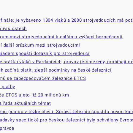
finále: je vybaveno 1304 vlaků a 2800 strojvedoucích má pot
ouvislostech
ůzkum mezi strojvedoucími k dalšímu zvýšení bezpečnosti
í další průzkum mezi strojvedoucími
úřadem spouští dotazník pro strojvedoucí
e srážku vlaků v Pardubicích, provoz je omezený, probíhají od
 začíná platit, zlepší podmínky na české železnici
émů se zabezpečovačem železnice ETCS
 platby
e ETCS ujeto již 20 milionů km
 řada aktuálních témat
nou pomoc v těžké chvíli. Správa železnic spustila novou ka
adavky specifické pro českou železnici byly schváleny Evrop
pravce