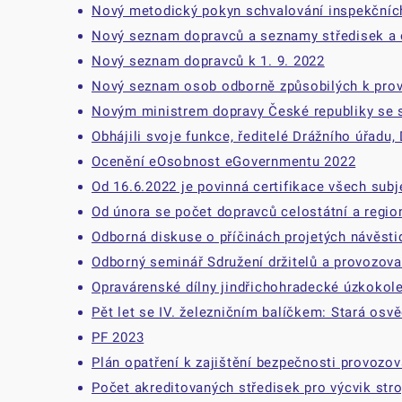
Nový metodický pokyn schvalování inspekčních
Nový seznam dopravců a seznamy středisek a 
Nový seznam dopravců k 1. 9. 2022
Nový seznam osob odborně způsobilých k prová
Novým ministrem dopravy České republiky se s
Obhájili svoje funkce, ředitelé Drážního úřadu,
Ocenění eOsobnost eGovernmentu 2022
Od 16.6.2022 je povinná certifikace všech sub
Od února se počet dopravců celostátní a regioná
Odborná diskuse o příčinách projetých návěstid
Odborný seminář Sdružení držitelů a provozova
Opravárenské dílny jindřichohradecké úzkokol
Pět let se IV. železničním balíčkem: Stará osvě
PF 2023
Plán opatření k zajištění bezpečnosti provozov
Počet akreditovaných středisek pro výcvik str