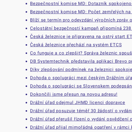
Bezpečnostní komise MD: Dotazník spokojenost
Bezpečnostní komise MD: Počet zemřelých na ž
Blíží se termín pro odevzdání výročních zpráv 
Celostátní bezpečností kampaň připomíná 238 o
Česká železnice je připravena na ostrý start E
Česká železnice přechází na systém ETCS
Co funguje a co zlepšit? Správa železnic spouš
DB Systemtechnik představila aplikaci Brevo p
Díky zlepšování podmínek na železnici spokoj
Dohoda o spolupráci mezi českým Drážním úř
Dohoda o spolupráci se Slovenskem podepsána
Dokončili jsme přesun na novou adresu!
Drážní úřad odejmul JHMD licenci dopravce
Drážní úřad posuzuje téměř 30 žádostí o vydá
Drážní úřad přerušil řízení o vydání osvědčení
Drážní úřad přijal mimořádná opatření v rámci 