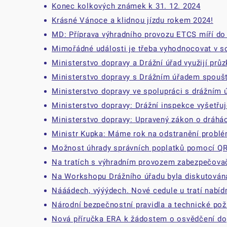
Konec kolkových známek k 31. 12. 2024
Krásné Vánoce a klidnou jízdu rokem 2024!
MD: Příprava výhradního provozu ETCS míří do 
Mimořádné události je třeba vyhodnocovat v s
Ministerstvo dopravy a Drážní úřad využijí pr
Ministerstvo dopravy s Drážním úřadem spoušt
Ministerstvo dopravy ve spolupráci s drážním 
Ministerstvo dopravy: Drážní inspekce vyšetřuj
Ministerstvo dopravy: Upravený zákon o dráhách
Ministr Kupka: Máme rok na odstranění probl
Možnost úhrady správních poplatků pomocí QR
Na tratích s výhradním provozem zabezpečovač
Na Workshopu Drážního úřadu byla diskutována
Nááádech, výýýdech. Nové cedule u tratí nabíd
Národní bezpečnostní pravidla a technické pož
Nová příručka ERA k žádostem o osvědčení do