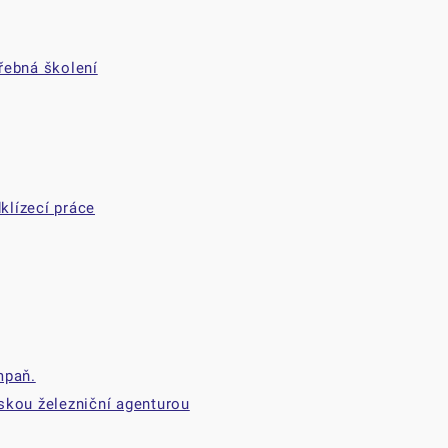
řebná školení
klízecí práce
mpaň.
skou železniční agenturou