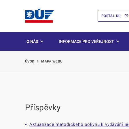
PORTÁL DÚ
O NÁS
INFORMACE PRO VEŘEJNOST
ÚVOD
MAPA WEBU
Příspěvky
Aktualizace metodického pokynu k vydávání j