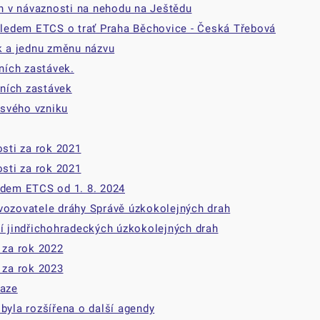
ěn v návaznosti na nehodu na Ještědu
ohledem ETCS o trať Praha Běchovice - Česká Třebová
ek a jednu změnu názvu
čních zastávek.
čních zastávek
 svého vzniku
osti za rok 2021
osti za rok 2021
edem ETCS od 1. 8. 2024
vozovatele dráhy Správě úzkokolejných drah
ní jindřichohradeckých úzkokolejných drah
 za rok 2022
 za rok 2023
raze
byla rozšířena o další agendy