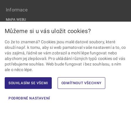
Informace
MAPA WEBU
PROHLÁŠENÍ O PŘÍSTUPNOSTI
Můžeme si u vás uložit cookies?
ZPRACOVÁNÍ OSOBNÍCH ÚDAJŮ A COOKIES
Co že to znamená? Cookies jsou malé datové soubory, které
slouží např. k tomu, aby si web pamatoval vaše nastavení a to, co
PROJEKTY EU
vás zajímá, řádně se vám zobrazil a mohl lépe fungovat nebo
abychom jej zlepšovali. Pro ukládání různých typů cookies od vás
Sledujte Drážní úřad
potřebujeme souhlas. Web bude fungovat i bez souhlasu, s ním
ale o něco lépe.
SOUHLASÍM SE VŠEMI
ODMÍTNOUT VŠECHNY
2026 © Drážní úřad · Všechna práva vyhrazena ·
Vytvořil Ernst & Young,
PODROBNÉ NASTAVENÍ
s.r.o.