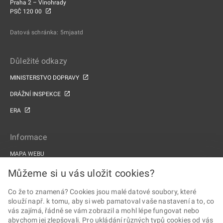
Praha 2 – Vinohrady
PSČ 120 00
Datová schránka: 5mjaatd
Důležité odkazy
MINISTERSTVO DOPRAVY
DRÁŽNÍ INSPEKCE
ERA
Informace
MAPA WEBU
PROHLÁŠENÍ O PŘÍSTUPNOSTI
Můžeme si u vás uložit cookies?
ZPRACOVÁNÍ OSOBNÍCH ÚDAJŮ A COOKIES
Co že to znamená? Cookies jsou malé datové soubory, které
slouží např. k tomu, aby si web pamatoval vaše nastavení a to, co
PROJEKTY EU
vás zajímá, řádně se vám zobrazil a mohl lépe fungovat nebo
abychom jej zlepšovali. Pro ukládání různých typů cookies od vás