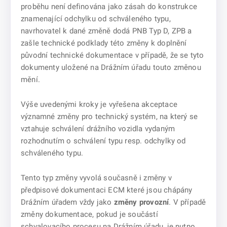
proběhu není definována jako zásah do konstrukce
znamenající odchylku od schváleného typu,
navrhovatel k dané změně dodá PNB Typ D, ZPB a
zašle technické podklady této změny k doplnění
původní technické dokumentace v případě, že se tyto
dokumenty uložené na Drážním úřadu touto změnou
mění.
Výše uvedenými kroky je vyřešena akceptace
významné změny pro technický systém, na který se
vztahuje schválení drážního vozidla vydaným
rozhodnutím o schválení typu resp. odchylky od
schváleného typu.
Tento typ změny vyvolá současně i změny v
předpisové dokumentaci ECM které jsou chápány
Drážním úřadem vždy jako
změny provozní
. V případě
změny dokumentace, pokud je součástí
schvalovacího procesu na Drážním úřadu, je nutno