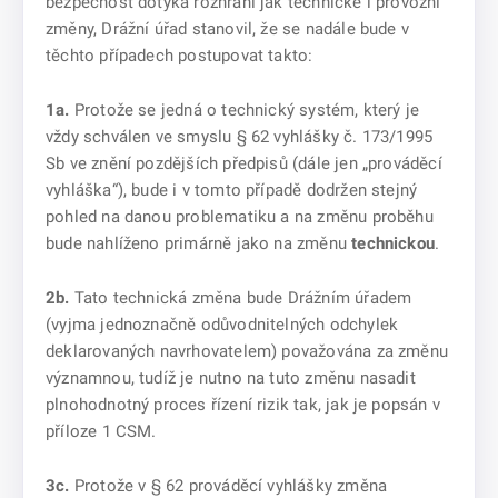
bezpečnost dotýká rozhraní jak technické i provozní
změny, Drážní úřad stanovil, že se nadále bude v
těchto případech postupovat takto:
1a.
Protože se jedná o technický systém, který je
vždy schválen ve smyslu § 62 vyhlášky č. 173/1995
Sb ve znění pozdějších předpisů (dále jen „prováděcí
vyhláška“), bude i v tomto případě dodržen stejný
pohled na danou problematiku a na změnu proběhu
bude nahlíženo primárně jako na změnu
technickou
.
2b.
Tato technická změna bude Drážním úřadem
(vyjma jednoznačně odůvodnitelných odchylek
deklarovaných navrhovatelem) považována za změnu
významnou, tudíž je nutno na tuto změnu nasadit
plnohodnotný proces řízení rizik tak, jak je popsán v
příloze 1 CSM.
3c.
Protože v § 62 prováděcí vyhlášky změna