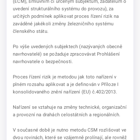
(ECM), smluvním či určeným subjektům, žadatelům o
uvedení strukturálního systému do provozu), za
určitých podmínek aplikovat proces řízení rizik na
zaváděné jakékoli změny železničního systému
členského státu.
Po výše uvedených subjektech (nazývaných obecně
navrhovatelé) se požaduje zpracovávat Prohlášení
navrhovatele o bezpečnosti.
Proces řízení rizik je metodou jak toto nařízení v
plném rozsahu aplikovat a je definován v Příloze I
konsolidovaného znění nařízení (EU) č.402/2013.
Nařízení se vztahuje na změny technické, organizační
a provozní na drahách celostátních a regionálních.
V současné době je nutno metodu CSM rozlišovat ve
dvou rovinách, které se vzájemně prolínají, ale rovněž