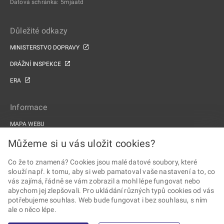
Datová schránka: 5mjaatd
Důležité odkazy
MINISTERSTVO DOPRAVY
DRÁŽNÍ INSPEKCE
ERA
Informace
MAPA WEBU
PROHLÁŠENÍ O PŘÍSTUPNOSTI
Můžeme si u vás uložit cookies?
ZPRACOVÁNÍ OSOBNÍCH ÚDAJŮ A COOKIES
Co že to znamená? Cookies jsou malé datové soubory, které
slouží např. k tomu, aby si web pamatoval vaše nastavení a to, co
PROJEKTY EU
vás zajímá, řádně se vám zobrazil a mohl lépe fungovat nebo
abychom jej zlepšovali. Pro ukládání různých typů cookies od vás
Sledujte Drážní úřad
potřebujeme souhlas. Web bude fungovat i bez souhlasu, s ním
ale o něco lépe.