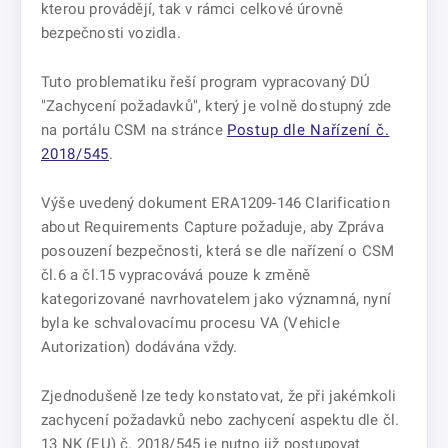
kterou provádějí, tak v rámci celkové úrovně
bezpečnosti vozidla.
Tuto problematiku řeší program vypracovaný DÚ
"Zachycení požadavků", který je volně dostupný zde
na portálu CSM na stránce
Postup dle Nařízení č.
2018/545
.
Výše uvedený dokument ERA1209-146 Clarification
about Requirements Capture požaduje, aby Zpráva
posouzení bezpečnosti, která se dle nařízení o CSM
čl.6 a čl.15 vypracovává pouze k změně
kategorizované navrhovatelem jako významná, nyní
byla ke schvalovacímu procesu VA (Vehicle
Autorization) dodávána vždy.
Zjednodušeně lze tedy konstatovat, že při jakémkoli
zachycení požadavků nebo zachycení aspektu dle čl.
13 NK (EU) č. 2018/545 je nutno již postupovat