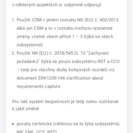
v některých aspektech si vzájemně odporují:
Použití CSM v plném rozsahu NK (EU) č. 402/2013
dále jen CSM a to v rozsahu institutu významné
změny, včetně všech příloh 1 – 3 (týká se všech
subsystémů)
Použití NK (EU) č. 2018/545 čl. 13 "Zachycení
požadavků" (týká se pouze subsystému RST a CCO
– tedy pro všechny druhy kolejových vozidel) viz
dokument ERA1209-146 clarification about
requirements capture
Pro náš systém bezpečnosti je tedy nutno rozlišovat
k jaké změně
povahy technické (většinou se to týká subsystémů
INF, ENE, CCS, RST)