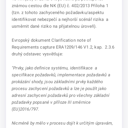
známou cestou dle NK (EU) č. 402/2013 Příloha 1
(tzn. z tohoto zachyceného požadavku/aspektu
identifikovat nebezpečí a nejhorší scénář rizika a
usměrnit dané riziko na přijatelnou úroveň).
Evropský dokument Clarification note of
Requirements capture ERA1209/146 V1.2, kap. 2.3.6
druhý odstavec vysvětluje:
"Prvky, jako
definice systému,
identifikace a
specifikace požadavků,
implementace požadavků a
prokázání shody,
jsou základními prvky každého
procesu zachycení požadavků a lze je použít jako
adresní zachycení požadavků pro všechny základní
požadavky popsané v příloze III směrnice
(EU)2016/797.
Nicméně by mělo v procesu dojít k určitým úpravám,