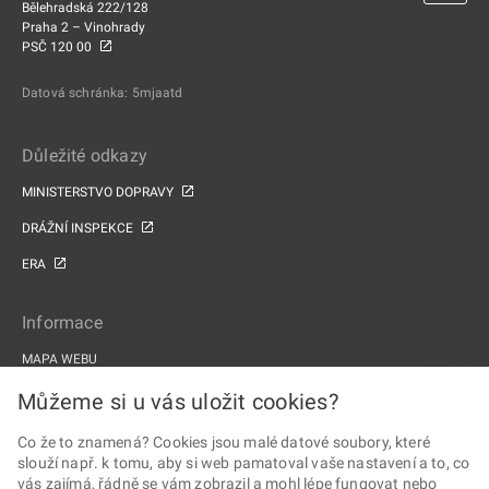
Bělehradská 222/128
Praha 2 – Vinohrady
PSČ 120 00
Datová schránka: 5mjaatd
Důležité odkazy
MINISTERSTVO DOPRAVY
DRÁŽNÍ INSPEKCE
ERA
Informace
MAPA WEBU
PROHLÁŠENÍ O PŘÍSTUPNOSTI
Můžeme si u vás uložit cookies?
ZPRACOVÁNÍ OSOBNÍCH ÚDAJŮ A COOKIES
Co že to znamená? Cookies jsou malé datové soubory, které
slouží např. k tomu, aby si web pamatoval vaše nastavení a to, co
PROJEKTY EU
vás zajímá, řádně se vám zobrazil a mohl lépe fungovat nebo