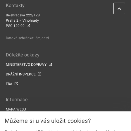
Kontakty
Bělehradská 222/128
Praha 2 – Vinohrady
PSČ 120 00
Datová schránka: 5mjaatd
Důležité odkazy
MINISTERSTVO DOPRAVY
DRÁŽNÍ INSPEKCE
ERA
Informace
MAPA WEBU
PROHLÁŠENÍ O PŘÍSTUPNOSTI
Můžeme si u vás uložit cookies?
ZPRACOVÁNÍ OSOBNÍCH ÚDAJŮ A COOKIES