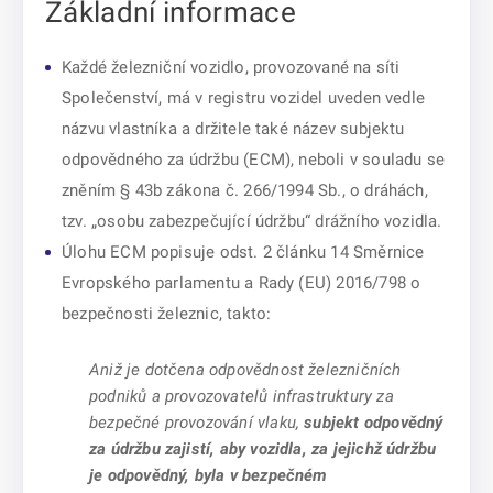
Základní informace
Každé železniční vozidlo, provozované na síti
Společenství, má v registru vozidel uveden vedle
názvu vlastníka a držitele také název subjektu
odpovědného za údržbu (ECM), neboli v souladu se
zněním § 43b zákona č. 266/1994 Sb., o dráhách,
tzv. „osobu zabezpečující údržbu“ drážního vozidla.
Úlohu ECM popisuje odst. 2 článku 14 Směrnice
Evropského parlamentu a Rady (EU) 2016/798 o
bezpečnosti železnic, takto:
Aniž je dotčena odpovědnost železničních
podniků a provozovatelů infrastruktury za
bezpečné provozování vlaku,
subjekt odpovědný
za údržbu zajistí, aby vozidla, za jejichž údržbu
je odpovědný, byla v bezpečném