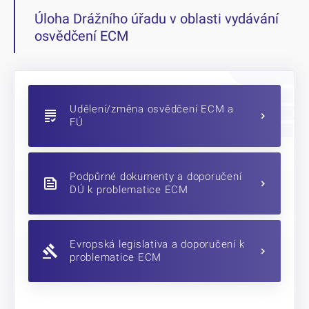
Úloha Drážního úřadu v oblasti vydávání
osvědčení ECM
Udělení/změna osvědčení ECM a
FÚ
Podpůrné dokumenty a doporučení
DÚ k problematice ECM
Evropská legislativa a doporučení k
problematice ECM