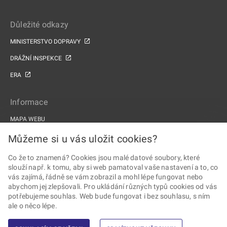
Důležité odkazy
MINISTERSTVO DOPRAVY
DRÁŽNÍ INSPEKCE
ERA
Informace
MAPA WEBU
PROHLÁŠENÍ O PŘÍSTUPNOSTI
Můžeme si u vás uložit cookies?
ZPRACOVÁNÍ OSOBNÍCH ÚDAJŮ A COOKIES
Co že to znamená? Cookies jsou malé datové soubory, které
slouží např. k tomu, aby si web pamatoval vaše nastavení a to, co
PROJEKTY EU
vás zajímá, řádně se vám zobrazil a mohl lépe fungovat nebo
abychom jej zlepšovali. Pro ukládání různých typů cookies od vás
Sledujte Drážní úřad
potřebujeme souhlas. Web bude fungovat i bez souhlasu, s ním
ale o něco lépe.