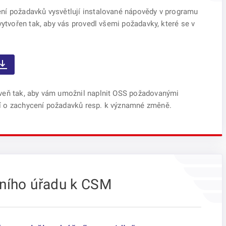
ní požadavků vysvětlují instalované nápovědy v programu
vytvořen tak, aby vás provedl všemi požadavky, které se v
veň tak, aby vám umožnil naplnit OSS požadovanými
í o zachycení požadavků resp. k významné změně.
žního úřadu k CSM