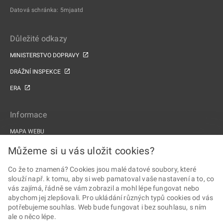
Datová schránka: 5mjaatd
Důležité odkazy
MINISTERSTVO DOPRAVY
DRÁŽNÍ INSPEKCE
ERA
Informace
MAPA WEBU
PROHLÁŠENÍ O PŘÍSTUPNOSTI
Můžeme si u vás uložit cookies?
ZPRACOVÁNÍ OSOBNÍCH ÚDAJŮ A COOKIES
Co že to znamená? Cookies jsou malé datové soubory, které
slouží např. k tomu, aby si web pamatoval vaše nastavení a to, co
PROJEKTY EU
vás zajímá, řádně se vám zobrazil a mohl lépe fungovat nebo
abychom jej zlepšovali. Pro ukládání různých typů cookies od vás
Sledujte Drážní úřad
potřebujeme souhlas. Web bude fungovat i bez souhlasu, s ním
ale o něco lépe.