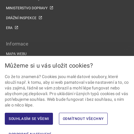
MINISTERSTVO DOPRAVY
DRÁŽNÍ INSPEKCE
ERA
Informace
MAPA WEBU
PROHLÁŠENÍ O PŘÍSTUPNOSTI
Můžeme si u vás uložit cookies?
ZPRACOVÁNÍ OSOBNÍCH ÚDAJŮ A COOKIES
Co že to znamená? Cookies jsou malé datové soubory, které
slouží např. k tomu, aby si web pamatoval vaše nastavení a to, co
PROJEKTY EU
vás zajímá, řádně se vám zobrazil a mohl lépe fungovat nebo
abychom jej zlepšovali. Pro ukládání různých typů cookies od vás
Sledujte Drážní úřad
potřebujeme souhlas. Web bude fungovat i bez souhlasu, s ním
ale o něco lépe.
SOUHLASÍM SE VŠEMI
ODMÍTNOUT VŠECHNY
2026 © Drážní úřad · Všechna práva vyhrazena ·
Vytvořil Ernst & Young,