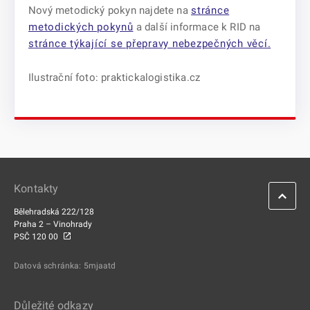
Nový metodický pokyn najdete na
stránce
metodických pokynů
a další informace k RID na
stránce týkající se přepravy nebezpečných věcí.
Ilustrační foto: praktickalogistika.cz
Kontakty
Bělehradská 222/128
Praha 2 – Vinohrady
PSČ 120 00
Datová schránka: 5mjaatd
Důležité odkazy