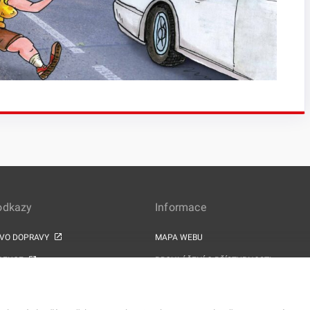
 odkazy
Informace
TVO DOPRAVY
MAPA WEBU
PEKCE
PROHLÁŠENÍ O PŘÍSTUPNOSTI
ZPRACOVÁNÍ OSOBNÍCH ÚDAJŮ A COOK
PROJEKTY EU