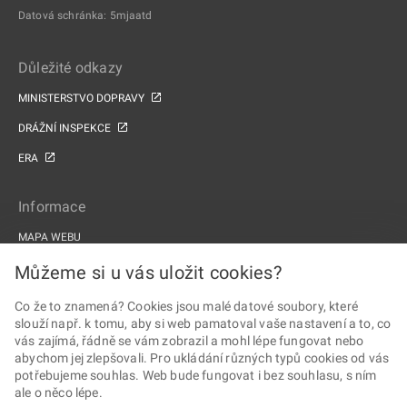
Datová schránka: 5mjaatd
Důležité odkazy
MINISTERSTVO DOPRAVY
DRÁŽNÍ INSPEKCE
ERA
Informace
MAPA WEBU
PROHLÁŠENÍ O PŘÍSTUPNOSTI
Můžeme si u vás uložit cookies?
ZPRACOVÁNÍ OSOBNÍCH ÚDAJŮ A COOKIES
Co že to znamená? Cookies jsou malé datové soubory, které
slouží např. k tomu, aby si web pamatoval vaše nastavení a to, co
PROJEKTY EU
vás zajímá, řádně se vám zobrazil a mohl lépe fungovat nebo
abychom jej zlepšovali. Pro ukládání různých typů cookies od vás
Sledujte Drážní úřad
potřebujeme souhlas. Web bude fungovat i bez souhlasu, s ním
ale o něco lépe.