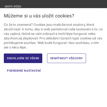
MAPA WEBU
PROHLÁŠENÍ O PŘÍSTUPNOSTI
Můžeme si u vás uložit cookies?
ZPRACOVÁNÍ OSOBNÍCH ÚDAJŮ A COOKIES
Co že to znamená? Cookies jsou malé datové soubory, které
slouží např. k tomu, aby si web pamatoval vaše nastavení a to, co
PROJEKTY EU
vás zajímá, řádně se vám zobrazil a mohl lépe fungovat nebo
abychom jej zlepšovali. Pro ukládání různých typů cookies od vás
Sledujte Drážní úřad
potřebujeme souhlas. Web bude fungovat i bez souhlasu, s ním
ale o něco lépe.
SOUHLASÍM SE VŠEMI
ODMÍTNOUT VŠECHNY
2026 © Drážní úřad · Všechna práva vyhrazena ·
Vytvořil Ernst & Young,
PODROBNÉ NASTAVENÍ
s.r.o.