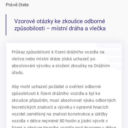
Právě čtete
Vzorové otázky ke zkoušce odborné
způsobilosti – místní dráha a vlečka
Průkaz způsobilosti k řízení drážního vozidla na
vlečce nebo místní dráze získá uchazeč po
absolvování výcviku a složení zkoušky na Drážním
úřadu.
Aby mohl uchazeč požádat o ověření odborné
způsobilosti k řízení drážního vozidla a byl ke
zkoušce připuštěn, musí absolvovat výuku odborných
teoretických znalostí a výcviku v opravně hnacích
vozidel zaměřený na znalost konstrukce a údržby
vozidla v délce nejméně 80 hodin a jízdní výcvik v
řízení a obsluze hnacího vozidla pod dozorem v délce