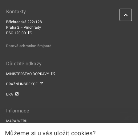
Kontakty
Bělehradská 222/128
Praha 2 – Vinohrady
PSČ 120 00
Datová schránka: 5mjaatd
Důležité odkazy
MINISTERSTVO DOPRAVY
DRÁŽNÍ INSPEKCE
ERA
Informace
MAPA WEBU
PROHLÁŠENÍ O PŘÍSTUPNOSTI
Můžeme si u vás uložit cookies?