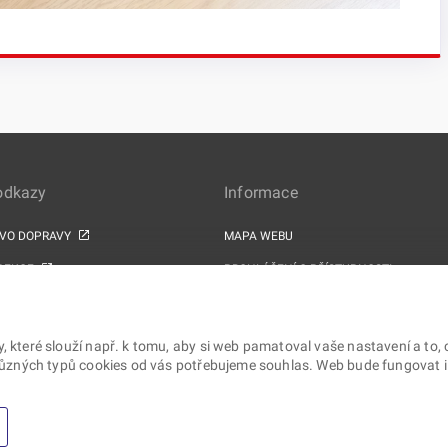
 odkazy
Informace
TVO DOPRAVY
MAPA WEBU
PEKCE
PROHLÁŠENÍ O PŘÍSTUPNOSTI
ZPRACOVÁNÍ OSOBNÍCH ÚDAJŮ A COOK
PROJEKTY EU
které slouží např. k tomu, aby si web pamatoval vaše nastavení a to, 
různých typů cookies od vás potřebujeme souhlas. Web bude fungovat i b
 Young, s.r.o.