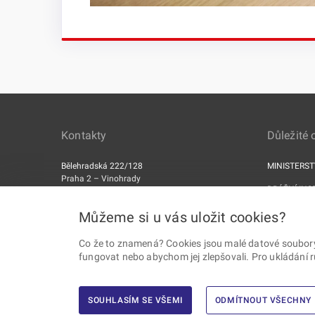
Kontakty
Důležité
Bělehradská 222/128
MINISTERS
Praha 2 – Vinohrady
DRÁŽNÍ INS
PSČ 120 00
ERA
Můžeme si u vás uložit cookies?
Datová schránka: 5mjaatd
Co že to znamená? Cookies jsou malé datové soubory, 
fungovat nebo abychom jej zlepšovali. Pro ukládání 
SOUHLASÍM SE VŠEMI
ODMÍTNOUT VŠECHNY
2026 © Drážní úřad · Všechna práva vyhrazena ·
Vytvořil Ernst &