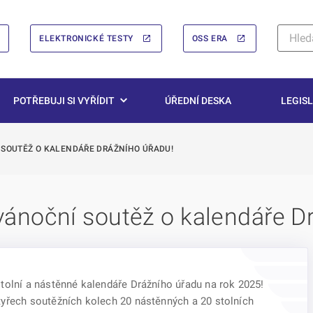
ELEKTRONICKÉ TESTY
OSS ERA
POTŘEBUJI SI VYŘÍDIT
ÚŘEDNÍ DESKA
LEGISL
SOUTĚŽ O KALENDÁŘE DRÁŽNÍHO ÚŘADU!
ánoční soutěž o kalendáře Dr
tolní a nástěnné kalendáře Drážního úřadu na rok 2025!
tyřech soutěžních kolech 20 nástěnných a 20 stolních