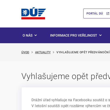
PORTÁL DÚ
O NÁS
INFORMACE PRO VEŘEJNOST
ÚVOD
AKTUALITY
VYHLAŠUJEME OPĚT PŘEDVÁNOČNÍ 
Vyhlašujeme opět předv
Drážní úřad vyhlašuje na Facebooku soutěž o s
V letošní soutěži opět rozdáme výhercům ve č