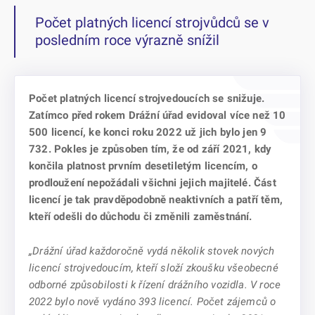
Počet platných licencí strojvůdců se v
posledním roce výrazně snížil
Počet platných licencí strojvedoucích se snižuje.
Zatímco před rokem Drážní úřad evidoval více než 10
500 licencí, ke konci roku 2022 už jich bylo jen 9
732. Pokles je způsoben tím, že od září 2021, kdy
končila platnost prvním desetiletým licencím, o
prodloužení nepožádali všichni jejich majitelé. Část
licencí je tak pravděpodobně neaktivních a patří těm,
kteří odešli do důchodu či změnili zaměstnání.
„Drážní úřad každoročně vydá několik stovek nových
licencí strojvedoucím, kteří složí zkoušku všeobecné
odborné způsobilosti k řízení drážního vozidla. V roce
2022 bylo nově vydáno 393 licencí. Počet zájemců o