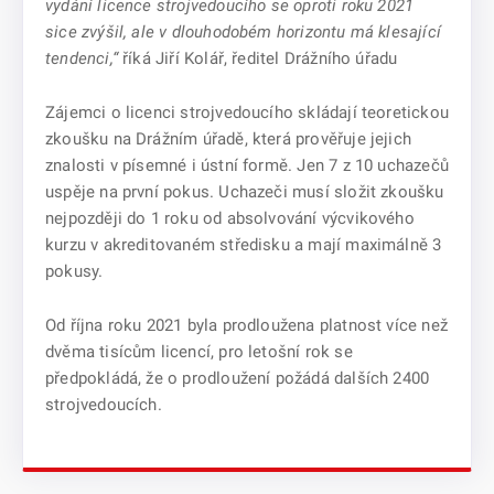
vydání licence strojvedoucího se oproti roku 2021
sice zvýšil, ale v dlouhodobém horizontu má klesající
tendenci,“
říká Jiří Kolář, ředitel Drážního úřadu
Zájemci o licenci strojvedoucího skládají teoretickou
zkoušku na Drážním úřadě, která prověřuje jejich
znalosti v písemné i ústní formě. Jen 7 z 10 uchazečů
uspěje na první pokus. Uchazeči musí složit zkoušku
nejpozději do 1 roku od absolvování výcvikového
kurzu v akreditovaném středisku a mají maximálně 3
pokusy.
Od října roku 2021 byla prodloužena platnost více než
dvěma tisícům licencí, pro letošní rok se
předpokládá, že o prodloužení požádá dalších 2400
strojvedoucích.