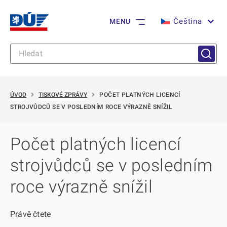
Čeština
MENU
ÚVOD
TISKOVÉ ZPRÁVY
POČET PLATNÝCH LICENCÍ
STROJVŮDCŮ SE V POSLEDNÍM ROCE VÝRAZNĚ SNÍŽIL
Počet platných licencí
strojvůdců se v posledním
roce výrazně snížil
Právě čtete