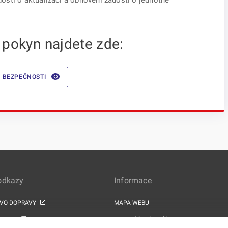
osti o aktualizaci a obnovení žádosti o jednotné
 pokyn najdete zde:
 BEZPEČNOSTI
 odkazy
Informace
TVO DOPRAVY
MAPA WEBU
PEKCE
PROHLÁŠENÍ O PŘÍSTUPNOSTI