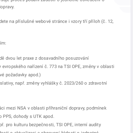
opravy.
na příslušné webové stránce i vzory tří příloh (č. 12,
ím:
adě dvou let praxe z dosavadního posuzování
ly evropského nařízení č. 773 na TSI OPE, změny v oblasti
ové požadavky apod.)
slativy, např. změny vyhlášky č. 2023/260 o zdravotní
áci mezi NSA v oblasti příhraniční dopravy, podmínek
do PPS, dohody s UTK apod.
ř. pro kulturu bezpečnosti, TSI OPE, interní audity