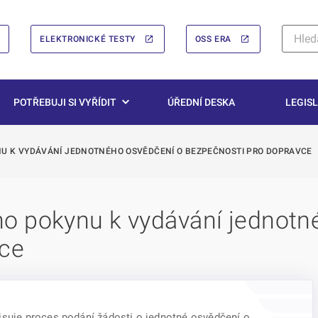
ELEKTRONICKÉ TESTY
OSS ERA
POTŘEBUJI SI VYŘÍDIT
ÚŘEDNÍ DESKA
LEGISL
U K VYDÁVÁNÍ JEDNOTNÉHO OSVĚDČENÍ O BEZPEČNOSTI PRO DOPRAVCE
o pokynu k vydávání jednotn
vce
isuje proces podání žádosti o jednotné osvědčení o