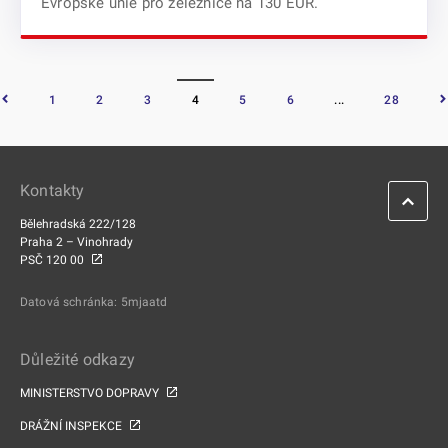
Evropské unie pro železnice na 130 EUR.
1
2
3
4
5
6
...
28
Kontakty
Bělehradská 222/128
Praha 2 – Vinohrady
PSČ 120 00
Datová schránka: 5mjaatd
Důležité odkazy
MINISTERSTVO DOPRAVY
DRÁŽNÍ INSPEKCE