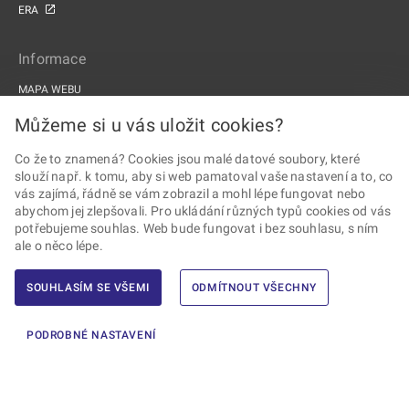
ERA
Informace
MAPA WEBU
PROHLÁŠENÍ O PŘÍSTUPNOSTI
Můžeme si u vás uložit cookies?
ZPRACOVÁNÍ OSOBNÍCH ÚDAJŮ A COOKIES
Co že to znamená? Cookies jsou malé datové soubory, které
slouží např. k tomu, aby si web pamatoval vaše nastavení a to, co
PROJEKTY EU
vás zajímá, řádně se vám zobrazil a mohl lépe fungovat nebo
abychom jej zlepšovali. Pro ukládání různých typů cookies od vás
Sledujte Drážní úřad
potřebujeme souhlas. Web bude fungovat i bez souhlasu, s ním
ale o něco lépe.
SOUHLASÍM SE VŠEMI
ODMÍTNOUT VŠECHNY
2026 © Drážní úřad · Všechna práva vyhrazena ·
Vytvořil Ernst & Young,
PODROBNÉ NASTAVENÍ
s.r.o.