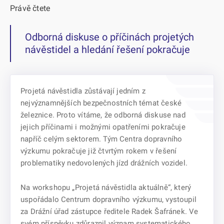
Právě čtete
Odborná diskuse o příčinách projetých
návěstidel a hledání řešení pokračuje
Projetá návěstidla zůstávají jedním z
nejvýznamnějších bezpečnostních témat české
železnice. Proto vítáme, že odborná diskuse nad
jejich příčinami i možnými opatřeními pokračuje
napříč celým sektorem. Tým Centra dopravního
výzkumu pokračuje již čtvrtým rokem v řešení
problematiky nedovolených jízd drážních vozidel.
Na workshopu „Projetá návěstidla aktuálně“, který
uspořádalo Centrum dopravního výzkumu, vystoupil
za Drážní úřad zástupce ředitele Radek Šafránek. Ve
svém příspěvku zdůraznil význam systematického