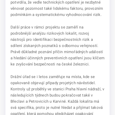
potvrdila, že vedle technických opatření je nezbytné
věnovat pozornost také lidskému faktoru, provozním
podmínkám a systematickému vyhodnocování rizik.
Další práce v rámci projektu se zaměří na
podrobnější analýzu rizikových lokalit, rozvoj
nástrojů pro identifikaci bezpečnostních rizik a
sdílení získaných poznatků s odbornou veřejností.
Právě důkladné poznání příčin mimořádných událostí
a hledání účinných preventivních opatření jsou klíčem
ke zvyšování bezpečnosti na české železnici.
Drážní úřad se i letos zaměřuje na místa, kde se
opakovaně objevují případy projetých návěstidel.
Kontroly už proběhly ve stanici Praha hlavní nádraží, v
následujících týdnech budou pokračovat také v
Břeclavi a Petrovicích u Karviné. Každá lokalita má
svá specifika, proto je nutné hledat a přijímat taková
opatření, která pomohou předcházet opakování