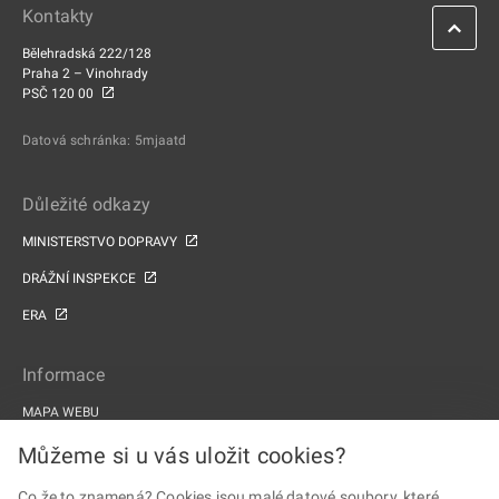
Kontakty
Bělehradská 222/128
Praha 2 – Vinohrady
PSČ 120 00
Datová schránka: 5mjaatd
Důležité odkazy
MINISTERSTVO DOPRAVY
DRÁŽNÍ INSPEKCE
ERA
Informace
MAPA WEBU
PROHLÁŠENÍ O PŘÍSTUPNOSTI
Můžeme si u vás uložit cookies?
ZPRACOVÁNÍ OSOBNÍCH ÚDAJŮ A COOKIES
Co že to znamená? Cookies jsou malé datové soubory, které