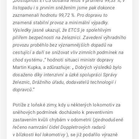
„
Dostupnost ETCS dosáhla letos v průměru 99,53 %, v
listopadu i s prvním sněžením jsme pak dokonce
zaznamenali hodnotu 99,72 %. Pro dopravu to
znamená stabilní provoz a minimální výpadky.
Výsledky jasně ukazují, že ETCS je spolehlivým
pilířem bezpečnosti na železnici. Zavedení výhradního
provozu proběhlo bez významnějších dopadů na
cestující a daří se snižovat vliv zimních podmínek na
chod systému
,“ hodnotí situaci ministr dopravy
Martin Kupka, a zdůrazňuje: „
Dobrých výsledků bylo
dosaženo díky intenzivní a úzké spolupráci Správy
železnic, Drážního úřadu, dodavatelů technologií i
dopravců
.“
Potíže z loňské zimy, kdy u některých lokomotiv za
sněhových podmínek docházelo k preventivním
zastavením kvůli chybám v odometrii (
zjednodušeně
řečeno namrzání čidel Doppletrových radarů
v blízkosti kol lokomotivy
), se již podařilo výrazně