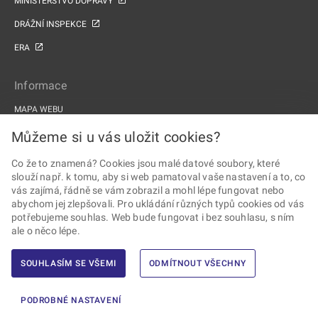
MINISTERSTVO DOPRAVY
DRÁŽNÍ INSPEKCE
ERA
Informace
MAPA WEBU
PROHLÁŠENÍ O PŘÍSTUPNOSTI
Můžeme si u vás uložit cookies?
ZPRACOVÁNÍ OSOBNÍCH ÚDAJŮ A COOKIES
Co že to znamená? Cookies jsou malé datové soubory, které
slouží např. k tomu, aby si web pamatoval vaše nastavení a to, co
PROJEKTY EU
vás zajímá, řádně se vám zobrazil a mohl lépe fungovat nebo
abychom jej zlepšovali. Pro ukládání různých typů cookies od vás
Sledujte Drážní úřad
potřebujeme souhlas. Web bude fungovat i bez souhlasu, s ním
ale o něco lépe.
SOUHLASÍM SE VŠEMI
ODMÍTNOUT VŠECHNY
2026 © Drážní úřad · Všechna práva vyhrazena ·
Vytvořil Ernst & Young,
PODROBNÉ NASTAVENÍ
s.r.o.