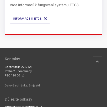
Více informací k fungování systému ETCS:
INFORMACE K ETCS
Kontakty
Bělehradská 222/128
Praha 2 – Vinohrady
PSČ 120 00
Datová schránka: 5mjaatd
Důležité odkazy